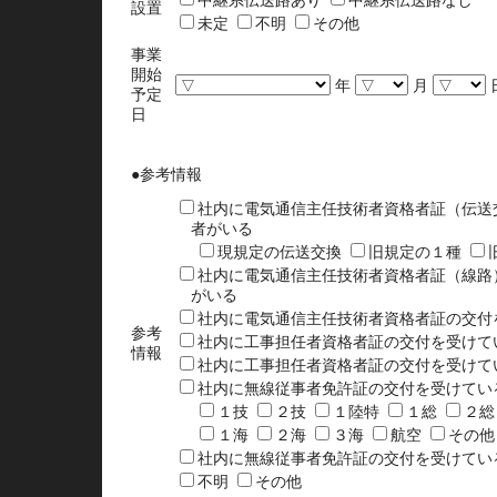
中継系伝送路あり
中継系伝送路なし
設置
未定
不明
その他
事業
開始
年
月
予定
日
●参考情報
社内に電気通信主任技術者資格者証（伝送
者がいる
現規定の伝送交換
旧規定の１種
社内に電気通信主任技術者資格者証（線路
がいる
社内に電気通信主任技術者資格者証の交付
参考
社内に工事担任者資格者証の交付を受けて
情報
社内に工事担任者資格者証の交付を受けて
社内に無線従事者免許証の交付を受けてい
１技
２技
１陸特
１総
２
１海
２海
３海
航空
その他
社内に無線従事者免許証の交付を受けてい
不明
その他