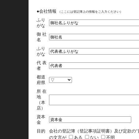
●会社情報
（ここには登記簿上の情報をご入力ください）
ふり
がな
御 社
名
ふり
がな
代 表
者
都道
府県
所 在
地
（本
店）
資本
金
目的
会社の登記簿（登記事項証明書）及び定款の“
の文言が
ある
ない
不明