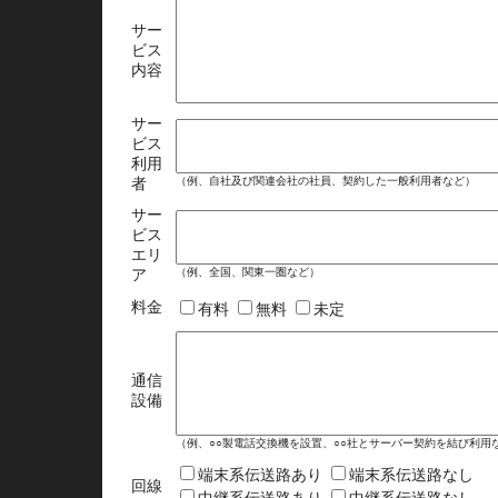
サー
ビス
内容
サー
ビス
利用
（例、自社及び関連会社の社員、契約した一般利用者など）
者
サー
ビス
エリ
（例、全国、関東一圏など）
ア
料金
有料
無料
未定
通信
設備
（例、○○製電話交換機を設置、○○社とサーバー契約を結び利用
端末系伝送路あり
端末系伝送路なし
回線