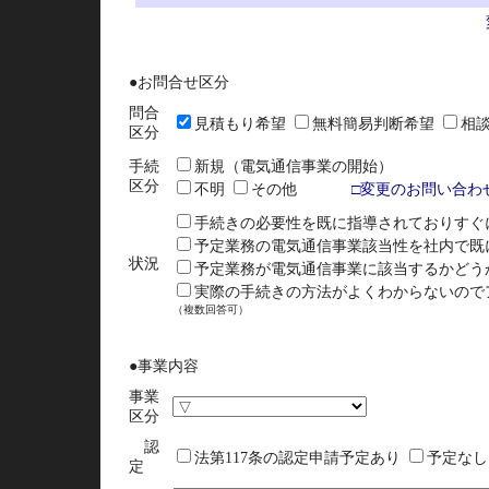
●お問合せ区分
問合
見積もり希望
無料簡易判断希望
相談
区分
手続
新規（電気通信事業の開始）
区分
不明
その他
□変更のお問い合わ
手続きの必要性を既に指導されておりすぐ
予定業務の電気通信事業該当性を社内で既
状況
予定業務が電気通信事業に該当するかどう
実際の手続きの方法がよくわからないので
（複数回答可）
●事業内容
事業
区分
認
法第117条の認定申請予定あり
予定な
定