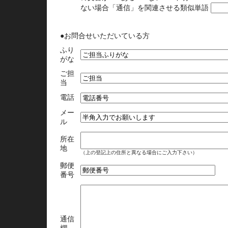
ない場合「通信」を関連させる類似単語
●お問合せいただいている方
ふり
がな
ご担
当
電話
メー
ル
所在
地
（上の登記上の住所と異なる場合にご入力下さい）
郵便
番号
通信