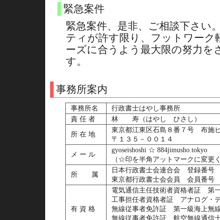
緊急案件
緊急案件、是非、ご相談下さい
ティが許す限り、フットワーク
ーズに合うよう最大限の努力を
す。
事務所案内
事務所名
行政書士はやし事務所
責 任 者
林 寿（はやし ひさし）
東京都江東区石島８番７号 布施
所 在 地
〒１３５－００１４
gyoseishoshi ☆ 884jimusho.tokyo
メ ー ル
（☆印を半角アットマークに変更
日本行政書士会連合会 登録番号
所 属
東京都行政書士会会員 会員番号
電気通信主任技術者資格者証 第
工事担任者資格者証 アナログ・
有 資 格
無線従事者免許証 第一級海上無
無線従事者免許証 航空無線通信