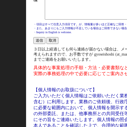
欄
・項目はすべて任意入力項目です。が、情報量が多いほど正確なご回答・
・また、あまりにもご入力情報が不足している場合はご回答できない場合
・Inquiry in English is welcome.
３日以上経過しても何ら連絡が届かない場合は、メ
考えられますので、お手数ですが gyoseishoshi (at_mark) 8
までご連絡をお願いいたします。
具体的な事案処理の手順・方法・必要書類な
実際の事務処理の中で必要に応じてご案内さ
【個人情報のお取扱について】
ご入力いただく個人情報はご依頼いただく業
含む）に利用します。業務のご依頼後、行政
に必要な範囲内において、個人情報を開示す
の外部委託、または、他事務所との共同受任
にその旨をご連絡いたします。個人情報の照
本人であることを確認した上で、合理的な範